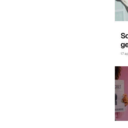
Sc
g
17 a