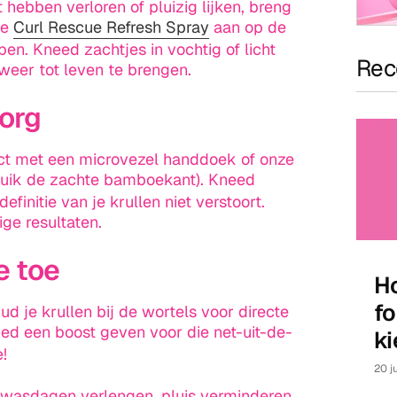
hebben verloren of pluizig lijken, breng
ze
Curl Rescue
Refresh
Spray
aan op de
ben. Kneed zachtjes in vochtig of licht
Rece
weer tot leven te brengen.
org
uct met een microvezel handdoek of onze
uik de zachte bamboekant). Kneed
efinitie van je krullen niet verstoort.
ige resultaten.
e toe
Ho
fo
d je krullen bij de wortels voor directe
ied een boost geven voor die net-uit-de-
ki
e!
20 j
je wasdagen verlengen, pluis verminderen