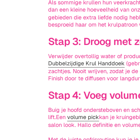
Als sommige krullen hun veerkracht 
dan een kleine hoeveelheid van on
gebieden die extra liefde nodig heb
besproeid haar om het krulpatroon 
Stap 3: Droog met z
Verwijder overtollig water of prod
Dubbelzijdige Krul Handdoek
(gebr
zachtjes. Nooit wrijven, zodat je de d
Finish
door te diffusen voor langdur
Stap 4: Voeg volum
Buig je hoofd ondersteboven en schu
lift.Een
volume pick
kan je kruingeb
salon look. Hallo definitie en volum
Met de juiste opfrisroutine kun je 