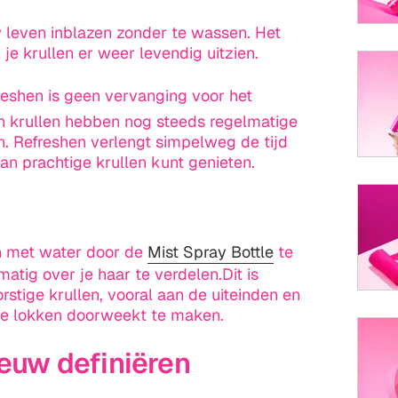
w leven inblazen zonder te wassen. Het
 je krullen er weer levendig uitzien.
resh
en is geen vervanging voor het
n krullen hebben nog steeds regelmatige
n.
Refresh
en verlengt simpelweg de tijd
an prachtige krullen kunt genieten.
in met water door de
Mist Spray Bottle
te
atig over je haar te verdelen.Dit is
orstige krullen, vooral aan de uiteinden en
 je lokken doorweekt te maken.
ieuw definiëren