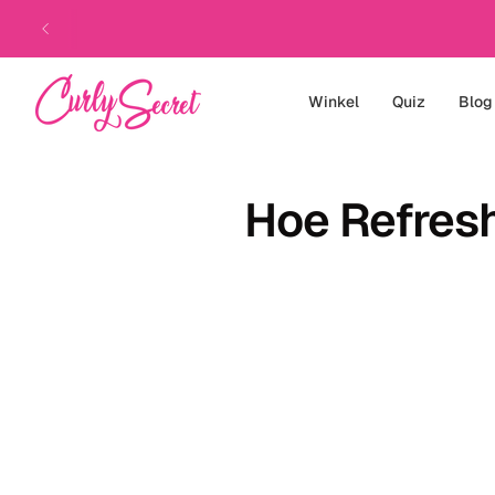
Direct
naar
de
inhoud
Winkel
Quiz
Blog
Hoe
Refres