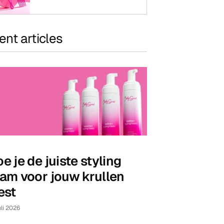
nt articles
e je de juiste styling
am voor jouw krullen
est
uli 2026